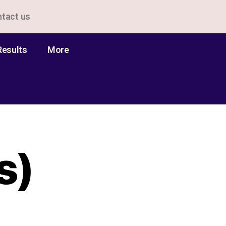
tact us
Results
More
s)