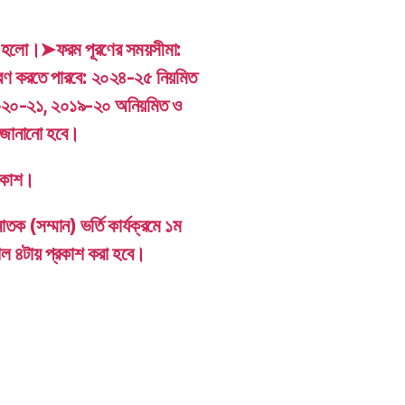
কাশ হলো।➤ফরম পূরণের সময়সীমা:
 করতে পারবে: ২০২৪-২৫ নিয়মিত
০২০-২১, ২০১৯-২০ অনিয়মিত ও
ে জানানো হবে।
্রকাশ।
াতক (সম্মান) ভর্তি কার্যক্রমে ১ম
াল ৪টায় প্রকাশ করা হবে।