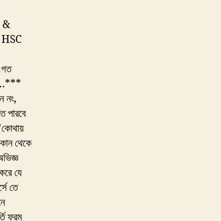
0 &
& HSC
ে…গত
াম…***
ন নং,
ে পারবে
কোথায়
োকান থেকে
ভিজ্ঞ
করে যে
সে তে
নে
তি ফরম