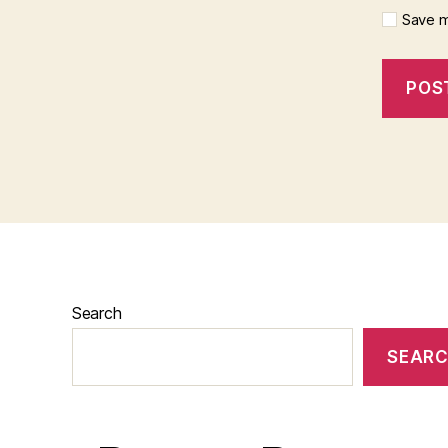
Save m
Search
SEAR