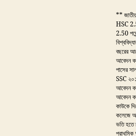
** জাতীয়
HSC 2.5
2.50 পয়
বিশ্ববিদ্
বছরের আল
আবেদন কর
পাসের সা
SSC ২০১
আবেদন কর
আবেদন কর
কাউকে দি
কলেজে আব
ভতি হতে 
প্রাথমিক