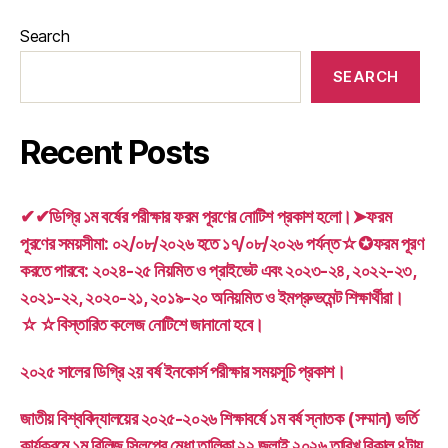
Search
SEARCH
Recent Posts
✔✔ডিগ্রি ১ম বর্ষের পরীক্ষার ফরম পূরণের নোটিশ প্রকাশ হলো।➤ফরম
পূরণের সময়সীমা: ০২/০৮/২০২৬ হতে ১৭/০৮/২০২৬ পর্যন্ত☆✪ফরম পূরণ
করতে পারবে: ২০২৪-২৫ নিয়মিত ও প্রাইভেট এবং ২০২৩-২৪, ২০২২-২৩,
২০২১-২২, ২০২০-২১, ২০১৯-২০ অনিয়মিত ও ইমপ্রুভমেন্ট শিক্ষার্থীরা।
☆☆বিস্তারিত কলেজ নোটিশে জানানো হবে।
২০২৫ সালের ডিগ্রি ২য় বর্ষ ইনকোর্স পরীক্ষার সময়সূচি প্রকাশ।
জাতীয় বিশ্ববিদ্যালয়ের ২০২৫-২০২৬ শিক্ষাবর্ষে ১ম বর্ষ স্নাতক (সম্মান) ভর্তি
কার্যক্রমে ১ম রিলিজ স্লিপের মেধা তালিকা ২২ জুলাই ২০২৬ তারিখ বিকাল ৪টায়